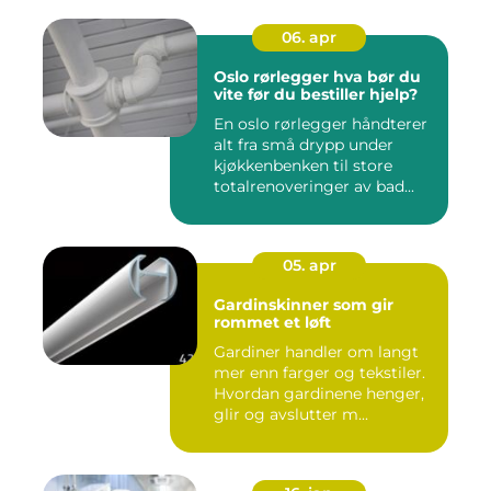
06. apr
Oslo rørlegger hva bør du
vite før du bestiller hjelp?
En oslo rørlegger håndterer
alt fra små drypp under
kjøkkenbenken til store
totalrenoveringer av bad...
05. apr
Gardinskinner som gir
rommet et løft
Gardiner handler om langt
mer enn farger og tekstiler.
Hvordan gardinene henger,
glir og avslutter m...