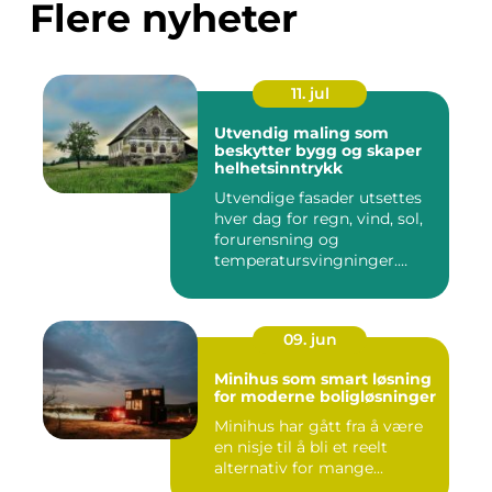
Flere nyheter
11. jul
Utvendig maling som
beskytter bygg og skaper
helhetsinntrykk
Utvendige fasader utsettes
hver dag for regn, vind, sol,
forurensning og
temperatursvingninger.
Over...
09. jun
Minihus som smart løsning
for moderne boligløsninger
Minihus har gått fra å være
en nisje til å bli et reelt
alternativ for mange...