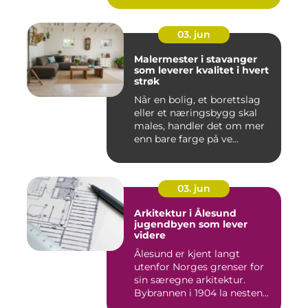
03. jun
Malermester i stavanger
som leverer kvalitet i hvert
strøk
Når en bolig, et borettslag
eller et næringsbygg skal
males, handler det om mer
enn bare farge på ve...
03. jun
Arkitektur i Ålesund
jugendbyen som lever
videre
Ålesund er kjent langt
utenfor Norges grenser for
sin særegne arkitektur.
Bybrannen i 1904 la nesten...