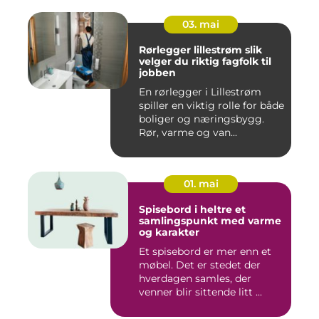
03. mai
Rørlegger lillestrøm slik
velger du riktig fagfolk til
jobben
En rørlegger i Lillestrøm
spiller en viktig rolle for både
boliger og næringsbygg.
Rør, varme og van...
01. mai
Spisebord i heltre et
samlingspunkt med varme
og karakter
Et spisebord er mer enn et
møbel. Det er stedet der
hverdagen samles, der
venner blir sittende litt ...