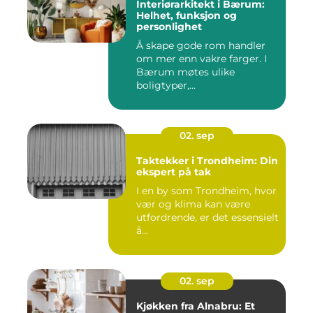
Interiørarkitekt i Bærum:
Helhet, funksjon og
personlighet
Å skape gode rom handler
om mer enn vakre farger. I
Bærum møtes ulike
boligtyper,...
02. sep
Taktekker i Trondheim: Din
ekspert på tak
I en by som Trondheim, hvor
vær og klima kan være
utfordrende, er det essensielt
å...
02. sep
Kjøkken fra Alnabru: Et