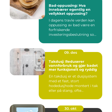
Bad-oppussing: Hva
innebærer egentlig en
vellykket oppussing?
I dagens travle verden kan
oppussing av bad være en
forfriskende
investeringsbeslutning som
ik...
09. des
Takdusj: Reduserer
vannforbruk og gjør badet
mer funksjonelt og ryddig
En takdusj er et dusjsystem
med et fast, stort
hodedusjhode montert i tak
eller på stang, ofte...
30. okt