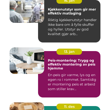
16. jan
Kjøkkenutstyr som gir mer
effektiv matlaging
Riktig kjøkkenutstyr handler
ikke bare om å fylle skuffer
og hyller. Utstyr av god
kvalitet gjør arb...
13. jan
Peis-montering: Trygg og
effektiv montering av peis
hjemme
En peis gir varme, lys og en
egen ro i rommet. Samtidig
er montering peis et arbeid
som stiller krav...
11. des