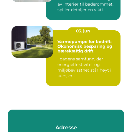
av interiør til baderommet,
spiller detaljer en vikti...
03. jun
Varmepumpe for bedrift:
Økonomisk besparing og
bærekraftig drift
I dagens samfunn, der
energieffektivitet og
miljøbevissthet står høyt i
kurs, er...
Adresse