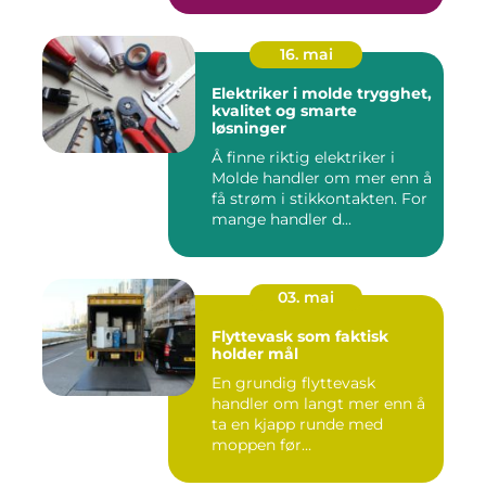
16. mai
Elektriker i molde trygghet,
kvalitet og smarte
løsninger
Å finne riktig elektriker i
Molde handler om mer enn å
få strøm i stikkontakten. For
mange handler d...
03. mai
Flyttevask som faktisk
holder mål
En grundig flyttevask
handler om langt mer enn å
ta en kjapp runde med
moppen før
nøkkeloverlevering...