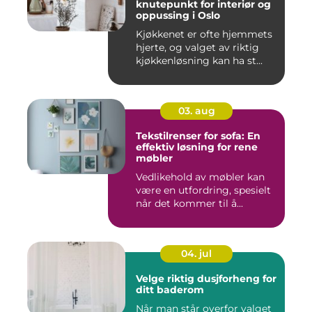
knutepunkt for interiør og
oppussing i Oslo
Kjøkkenet er ofte hjemmets
hjerte, og valget av riktig
kjøkkenløsning kan ha st...
03. aug
Tekstilrenser for sofa: En
effektiv løsning for rene
møbler
Vedlikehold av møbler kan
være en utfordring, spesielt
når det kommer til å...
04. jul
Velge riktig dusjforheng for
ditt baderom
Når man står overfor valget