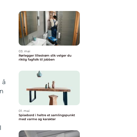
03. mai
Rørlegger lillestrøm slik velger du
riktig fagfolk til jobben
 å
an
01. mai
Spisebord i heltre et samlingspunkt
med varme og karakter
l