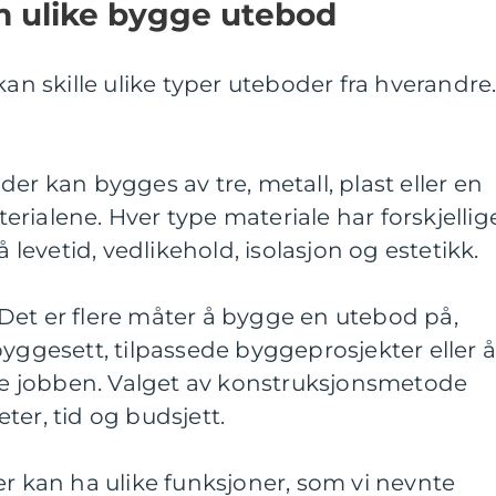
m ulike bygge utebod
kan skille ulike typer uteboder fra hverandre
er kan bygges av tre, metall, plast eller en
rialene. Hver type materiale har forskjellig
evetid, vedlikehold, isolasjon og estetikk.
Det er flere måter å bygge en utebod på,
byggesett, tilpassede byggeprosjekter eller 
øre jobben. Valget av konstruksjonsmetode
ter, tid og budsjett.
er kan ha ulike funksjoner, som vi nevnte