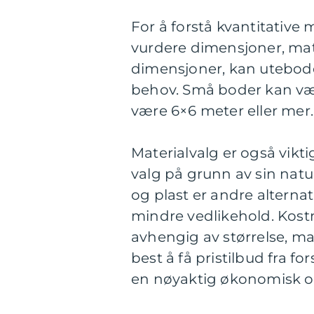
For å forstå kvantitativ
vurdere dimensjoner, mate
dimensjoner, kan uteboden
behov. Små boder kan væ
være 6×6 meter eller mer.
Materialvalg er også vikt
valg på grunn av sin natu
og plast er andre alterna
mindre vedlikehold. Kost
avhengig av størrelse, ma
best å få pristilbud fra f
en nøyaktig økonomisk ov