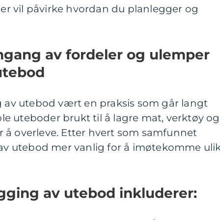
oner vil påvirke hvordan du planlegger og
mgang av fordeler og ulemper
utebod
g av utebod vært en praksis som går langt
 ble uteboder brukt til å lagre mat, verktøy og
 å overleve. Etter hvert som samfunnet
g av utebod mer vanlig for å imøtekomme uli
gging av utebod inkluderer: