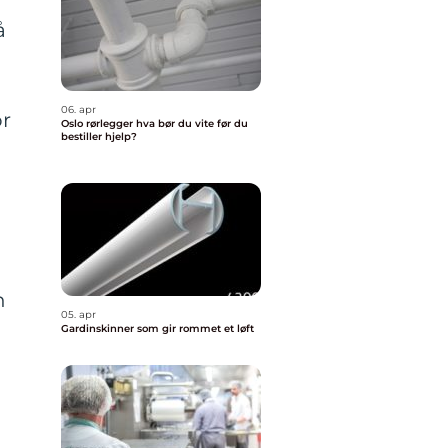
å
06. apr
or
Oslo rørlegger hva bør du vite før du
bestiller hjelp?
n
05. apr
Gardinskinner som gir rommet et løft