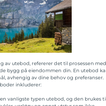
 av utebod, refererer det til prosessen med
ående bygg på eiendommen din. En utebod k
rmål, avhengig av dine behov og preferanser.
boder inkluderer:
den vanligste typen utebod, og den brukes ti