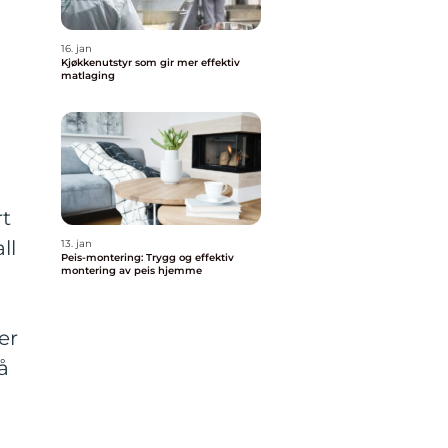
16. jan
Kjøkkenutstyr som gir mer effektiv
matlaging
rt
ll
13. jan
Peis-montering: Trygg og effektiv
montering av peis hjemme
er
å