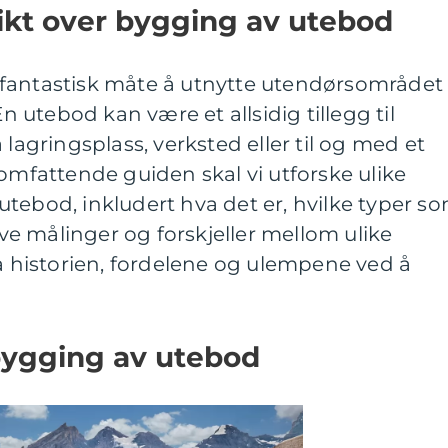
ikt over bygging av utebod
fantastisk måte å utnytte utendørsområdet
utebod kan være et allsidig tillegg til
 lagringsplass, verksted eller til og med et
 omfattende guiden skal vi utforske ulike
tebod, inkludert hva det er, hvilke typer s
tive målinger og forskjeller mellom ulike
på historien, fordelene og ulempene ved å
bygging av utebod