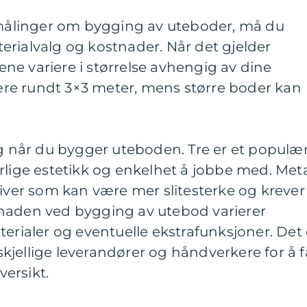
e målinger om bygging av uteboder, må du
rialvalg og kostnader. Når det gjelder
e variere i størrelse avhengig av dine
re rundt 3×3 meter, mens større boder kan
ig når du bygger uteboden. Tre er et populæ
rlige estetikk og enkelhet å jobbe med. Meta
tiver som kan være mer slitesterke og krever
naden ved bygging av utebod varierer
terialer og eventuelle ekstrafunksjoner. Det 
orskjellige leverandører og håndverkere for å f
ersikt.