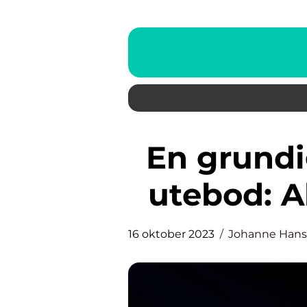
En grundig guide til å bygge
utebod: Al
16 oktober 2023
Johanne Han