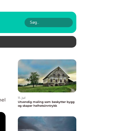
11. jul
nel
Utvendig maling som beskytter bygg
og skaper helhetsinntrykk