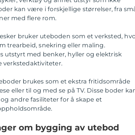
ykler, verktøy og annet utstyr som ikke
der kan være i forskjellige størrelser, fra sm
oner med flere rom.
esker bruker uteboden som et verksted, hv
 trearbeid, snekring eller maling.
s utstyrt med benker, hyller og elektrisk
ke verkstedaktiviteter.
teboder brukes som et ekstra fritidsområde
ese eller til og med se på TV. Disse boder ka
og andre fasiliteter for å skape et
 oppholdsområde.
inger om bygging av utebod