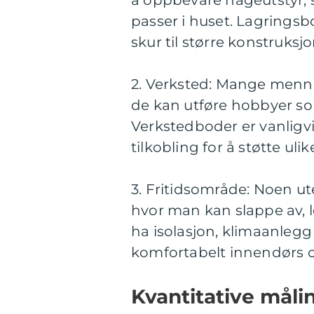
å oppbevare hageutstyr, s
passer i huset. Lagringsbo
skur til større konstruksj
2. Verksted: Mange menn
de kan utføre hobbyer som
Verkstedboder er vanligvi
tilkobling for å støtte uli
3. Fritidsområde: Noen u
hvor man kan slappe av, l
ha isolasjon, klimaanlegg 
komfortabelt innendørs
Kvantitative mål