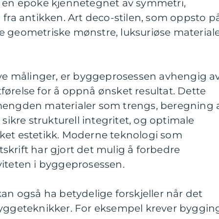
r en epoke kjennetegnet av symmetri,
 fra antikken. Art deco-stilen, som oppsto p
sine geometriske mønstre, luksuriøse material
tive målinger, er byggeprosessen avhengig a
ørelse for å oppnå ønsket resultat. Dette
mengden materialer som trengs, beregning 
 sikre strukturell integritet, og optimale
ket estetikk. Moderne teknologi som
krift har gjort det mulig å forbedre
viteten i byggeprosessen.
kan også ha betydelige forskjeller når det
byggeteknikker. For eksempel krever byggin