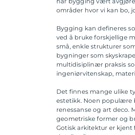
har bygging vært avgjør
områder hvor vi kan bo, j
Bygging kan defineres s
ved å bruke forskjellige m
små, enkle strukturer som
bygninger som skyskraper
multidisiplinær praksis s
ingeniørvitenskap, mater
Det finnes mange ulike t
estetikk. Noen populære b
renessanse og art deco. M
geometriske former og br
Gotisk arkitektur er kjent 