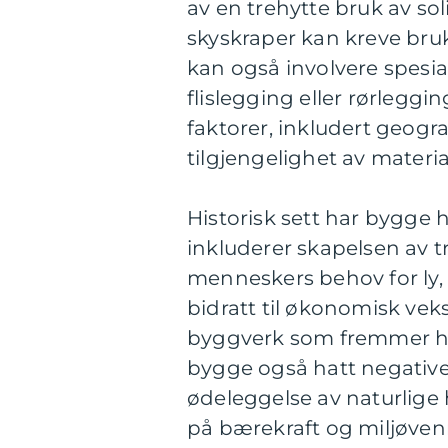
av en trehytte bruk av so
skyskraper kan kreve bru
kan også involvere spesia
flislegging eller rørlegg
faktorer, inkludert geogr
tilgjengelighet av materia
Historisk sett har bygge 
inkluderer skapelsen av 
menneskers behov for ly,
bidratt til økonomisk vek
byggverk som fremmer ha
bygge også hatt negative
ødeleggelse av naturlige
på bærekraft og miljøvenn