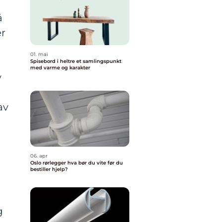
å
er
01. mai
Spisebord i heltre et samlingspunkt
med varme og karakter
v
av
06. apr
Oslo rørlegger hva bør du vite før du
bestiller hjelp?
g