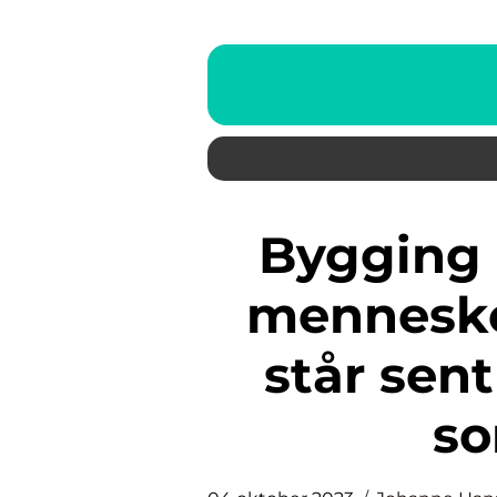
Bygging er en viktig del av
mennesket
står sent
s