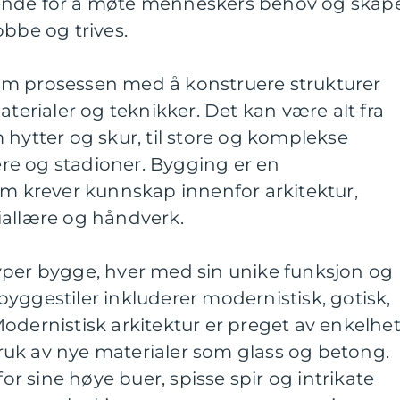
ende for å møte menneskers behov og skap
obbe og trives.
om prosessen med å konstruere strukturer
aterialer og teknikker. Det kan være alt fra
 hytter og skur, til store og komplekse
e og stadioner. Bygging er en
om krever kunnskap innenfor arkitektur,
iallære og håndverk.
yper bygge, hver med sin unike funksjon og
yggestiler inkluderer modernistisk, gotisk,
odernistisk arkitektur er preget av enkelhet
uk av nye materialer som glass og betong.
for sine høye buer, spisse spir og intrikate