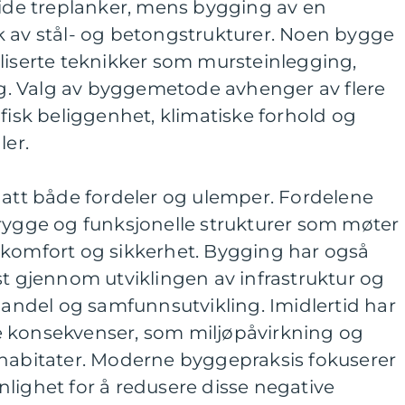
lide treplanker, mens bygging av en
k av stål- og betongstrukturer. Noen bygge
liserte teknikker som mursteinlegging,
ing. Valg av byggemetode avhenger av flere
afisk beliggenhet, klimatiske forhold og
ler.
hatt både fordeler og ulemper. Fordelene
trygge og funksjonelle strukturer som møter
 komfort og sikkerhet. Bygging har også
st gjennom utviklingen av infrastruktur og
ndel og samfunnsutvikling. Imidlertid har
 konsekvenser, som miljøpåvirkning og
 habitater. Moderne byggepraksis fokuserer
lighet for å redusere disse negative