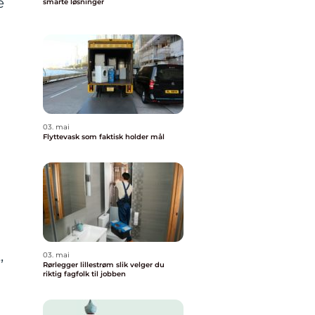
e
smarte løsninger
03. mai
Flyttevask som faktisk holder mål
,
03. mai
Rørlegger lillestrøm slik velger du
riktig fagfolk til jobben