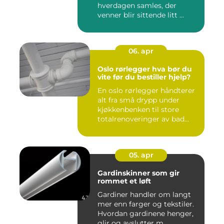
hverdagen samles, der
venner blir sittende litt ...
06. apr
Oslo rørlegger hva bør du
vite før du bestiller hjelp?
En oslo rørlegger håndterer
alt fra små drypp under
kjøkkenbenken til store
totalrenoveringer av bad...
05. apr
Gardinskinner som gir
rommet et løft
Gardiner handler om langt
mer enn farger og tekstiler.
Hvordan gardinene henger,
glir og avslutter m...