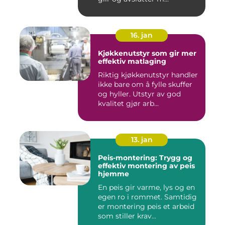
16. jan
Kjøkkenutstyr som gir mer
effektiv matlaging
Riktig kjøkkenutstyr handler
ikke bare om å fylle skuffer
og hyller. Utstyr av god
kvalitet gjør arb...
13. jan
Peis-montering: Trygg og
effektiv montering av peis
hjemme
En peis gir varme, lys og en
egen ro i rommet. Samtidig
er montering peis et arbeid
som stiller krav...