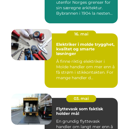
utenfor Norges grenser for
sin særegne arkitektur.
Bybrannen i 1904 la nesten...
16. mai
Elektriker i molde trygghet,
kvalitet og smarte
løsninger
Å finne riktig elektriker i
Molde handler om mer enn å
få strøm i stikkontakten. For
mange handler d...
03. mai
Flyttevask som faktisk
holder mål
En grundig flyttevask
handler om langt mer enn å