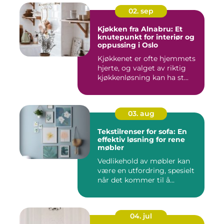
02. sep
Kjøkken fra Alnabru: Et
knutepunkt for interiør og
oppussing i Oslo
Kjøkkenet er ofte hjemmets
hjerte, og valget av riktig
kjøkkenløsning kan ha st...
03. aug
Tekstilrenser for sofa: En
effektiv løsning for rene
møbler
Vedlikehold av møbler kan
være en utfordring, spesielt
når det kommer til å...
04. jul