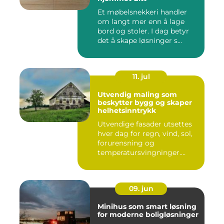
Et møbelsnekkeri handler
om langt mer enn å lage
bord og stoler. I dag betyr
det å skape løsninger s...
11. jul
Utvendig maling som
beskytter bygg og skaper
helhetsinntrykk
Utvendige fasader utsettes
hver dag for regn, vind, sol,
forurensning og
temperatursvingninger.
Over...
09. jun
Minihus som smart løsning
for moderne boligløsninger