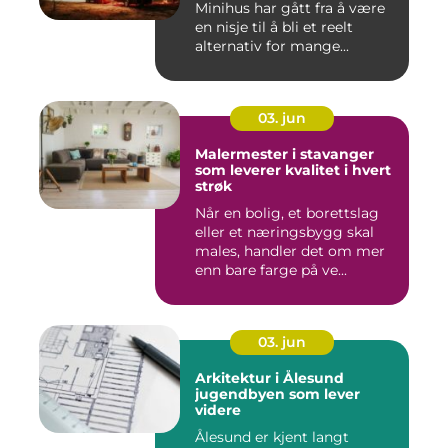
Minihus har gått fra å være
en nisje til å bli et reelt
alternativ for mange...
03. jun
Malermester i stavanger
som leverer kvalitet i hvert
strøk
Når en bolig, et borettslag
eller et næringsbygg skal
males, handler det om mer
enn bare farge på ve...
03. jun
Arkitektur i Ålesund
jugendbyen som lever
videre
Ålesund er kjent langt