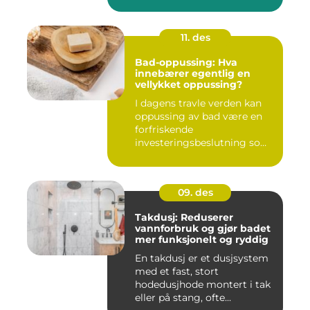
11. des
Bad-oppussing: Hva
innebærer egentlig en
vellykket oppussing?
I dagens travle verden kan
oppussing av bad være en
forfriskende
investeringsbeslutning som
ik...
09. des
Takdusj: Reduserer
vannforbruk og gjør badet
mer funksjonelt og ryddig
En takdusj er et dusjsystem
med et fast, stort
hodedusjhode montert i tak
eller på stang, ofte...