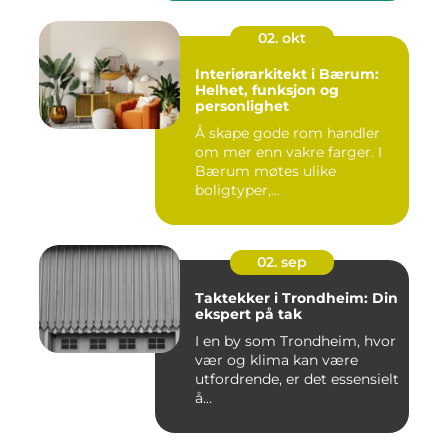
02. okt
Interiørarkitekt i Bærum:
Helhet, funksjon og
personlighet
Å skape gode rom handler
om mer enn vakre farger. I
Bærum møtes ulike
boligtyper,...
02. sep
Taktekker i Trondheim: Din
ekspert på tak
I en by som Trondheim, hvor
vær og klima kan være
utfordrende, er det essensielt
å...