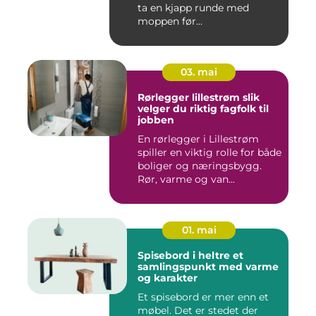
ta en kjapp runde med
moppen før
nøkkeloverlevering...
03. mai
Rørlegger lillestrøm slik
velger du riktig fagfolk til
jobben
En rørlegger i Lillestrøm
spiller en viktig rolle for både
boliger og næringsbygg.
Rør, varme og van...
01. mai
Spisebord i heltre et
samlingspunkt med varme
og karakter
Et spisebord er mer enn et
møbel. Det er stedet der