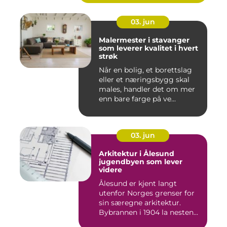
03. jun
Malermester i stavanger
som leverer kvalitet i hvert
strøk
Når en bolig, et borettslag
eller et næringsbygg skal
males, handler det om mer
enn bare farge på ve...
03. jun
Arkitektur i Ålesund
jugendbyen som lever
videre
Ålesund er kjent langt
utenfor Norges grenser for
sin særegne arkitektur.
Bybrannen i 1904 la nesten...