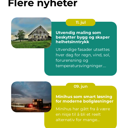
Flere nyheter
11. jul
Utvendig maling som
beskytter bygg og skaper
helhetsinntrykk
Utvendige fasader utsettes
hver dag for regn, vind, sol,
forurensning og
temperatursvingninger.
Over...
09. jun
Minihus som smart løsning
for moderne boligløsninger
Minihus har gått fra å være
en nisje til å bli et reelt
alternativ for mange...