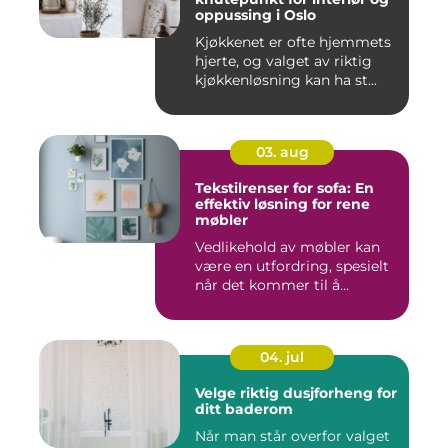
oppussing i Oslo
Kjøkkenet er ofte hjemmets
hjerte, og valget av riktig
kjøkkenløsning kan ha st...
03. aug
Tekstilrenser for sofa: En
effektiv løsning for rene
møbler
Vedlikehold av møbler kan
være en utfordring, spesielt
når det kommer til å...
04. jul
Velge riktig dusjforheng for
ditt baderom
Når man står overfor valget