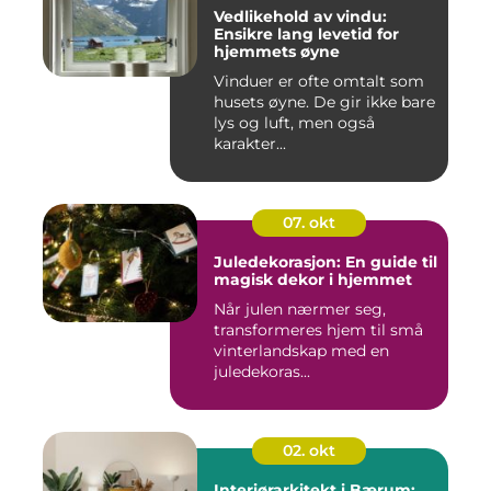
Vedlikehold av vindu:
Ensikre lang levetid for
hjemmets øyne
Vinduer er ofte omtalt som
husets øyne. De gir ikke bare
lys og luft, men også
karakter...
07. okt
Juledekorasjon: En guide til
magisk dekor i hjemmet
Når julen nærmer seg,
transformeres hjem til små
vinterlandskap med en
juledekoras...
02. okt
Interiørarkitekt i Bærum: