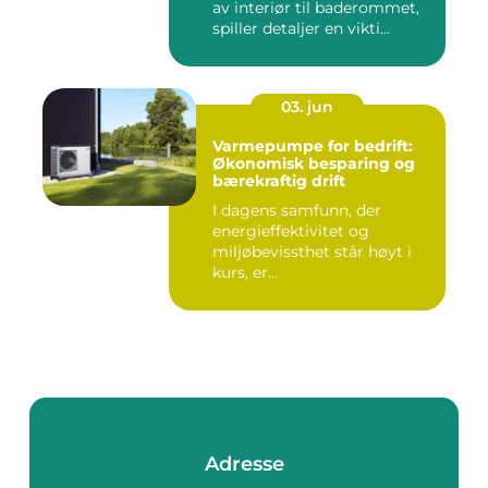
av interiør til baderommet,
spiller detaljer en vikti...
03. jun
Varmepumpe for bedrift:
Økonomisk besparing og
bærekraftig drift
I dagens samfunn, der
energieffektivitet og
miljøbevissthet står høyt i
kurs, er...
Adresse