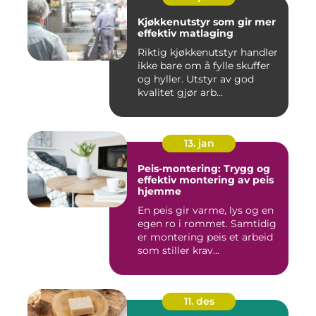
Kjøkkenutstyr som gir mer
effektiv matlaging
Riktig kjøkkenutstyr handler
ikke bare om å fylle skuffer
og hyller. Utstyr av god
kvalitet gjør arb...
13. jan
Peis-montering: Trygg og
effektiv montering av peis
hjemme
En peis gir varme, lys og en
egen ro i rommet. Samtidig
er montering peis et arbeid
som stiller krav...
11. des