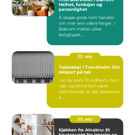
Helhet, funksjon og
personlighet
Å skape gode rom handler
om mer enn vakre farger. I
Bærum møtes ulike
boligtyper,...
02. sep
Taktekker i Trondheim: Din
ekspert på tak
I en by som Trondheim, hvor
vær og klima kan være
utfordrende, er det essensielt
å...
02. sep
Kjøkken fra Alnabru: Et
knutepunkt for interiør og