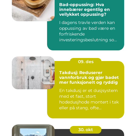
Bad-oppussing: Hva
innebærer egentlig en
vellykket oppussing?
I dagens travle verden kan
oppussing av bad være en
forfriskende
investeringsbeslutning som
ik...
09. des
Takdusj: Reduserer
vannforbruk og gjør badet
mer funksjonelt og ryddig
En takdusj er et dusjsystem
med et fast, stort
hodedusjhode montert i tak
eller på stang, ofte...
30. okt