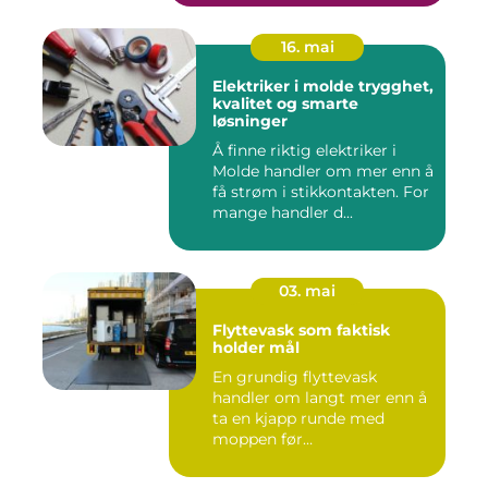
16. mai
Elektriker i molde trygghet,
kvalitet og smarte
løsninger
Å finne riktig elektriker i
Molde handler om mer enn å
få strøm i stikkontakten. For
mange handler d...
03. mai
Flyttevask som faktisk
holder mål
En grundig flyttevask
handler om langt mer enn å
ta en kjapp runde med
moppen før
nøkkeloverlevering...