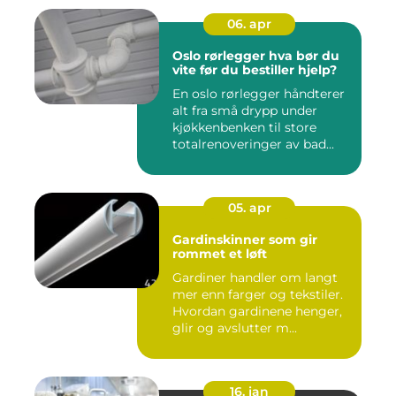
06. apr
Oslo rørlegger hva bør du
vite før du bestiller hjelp?
En oslo rørlegger håndterer
alt fra små drypp under
kjøkkenbenken til store
totalrenoveringer av bad...
05. apr
Gardinskinner som gir
rommet et løft
Gardiner handler om langt
mer enn farger og tekstiler.
Hvordan gardinene henger,
glir og avslutter m...
16. jan