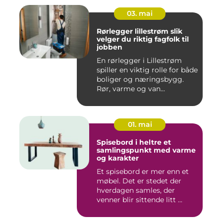
03. mai
Rørlegger lillestrøm slik
velger du riktig fagfolk til
jobben
En rørlegger i Lillestrøm
spiller en viktig rolle for både
boliger og næringsbygg.
Rør, varme og van...
01. mai
Spisebord i heltre et
samlingspunkt med varme
og karakter
Et spisebord er mer enn et
møbel. Det er stedet der
hverdagen samles, der
venner blir sittende litt ...