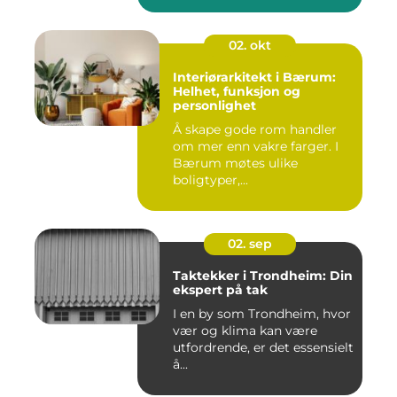
02. okt
Interiørarkitekt i Bærum:
Helhet, funksjon og
personlighet
Å skape gode rom handler
om mer enn vakre farger. I
Bærum møtes ulike
boligtyper,...
02. sep
Taktekker i Trondheim: Din
ekspert på tak
I en by som Trondheim, hvor
vær og klima kan være
utfordrende, er det essensielt
å...