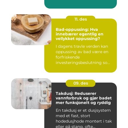
11. des
Bad-oppussing: Hva
innebærer egentlig en
vellykket oppussing?
I dagens travle verden kan
oppussing av bad være en
forfriskende
investeringsbeslutning som
ik...
09. des
Takdusj: Reduserer
vannforbruk og gjør badet
mer funksjonelt og ryddig
En takdusj er et dusjsystem
med et fast, stort
hodedusjhode montert i tak
eller på stang, ofte...