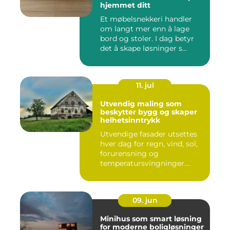
hjemmet ditt
Et møbelsnekkeri handler
om langt mer enn å lage
bord og stoler. I dag betyr
det å skape løsninger s...
11. jul
Utvendig maling som
beskytter bygg og skaper
helhetsinntrykk
Utvendige fasader utsettes
hver dag for regn, vind, sol,
forurensning og
temperatursvingninger.
Over...
09. jun
Minihus som smart løsning
for moderne boligløsninger