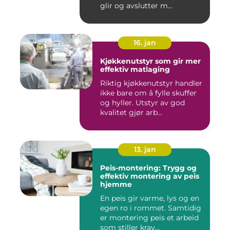
glir og avslutter m...
16. jan
Kjøkkenutstyr som gir mer
effektiv matlaging
Riktig kjøkkenutstyr handler
ikke bare om å fylle skuffer
og hyller. Utstyr av god
kvalitet gjør arb...
13. jan
Peis-montering: Trygg og
effektiv montering av peis
hjemme
En peis gir varme, lys og en
egen ro i rommet. Samtidig
er montering peis et arbeid
som stiller krav...