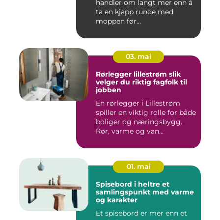
handler om langt mer enn å
ta en kjapp runde med
moppen før
nøkkeloverlevering...
03. mai
Rørlegger lillestrøm slik
velger du riktig fagfolk til
jobben
En rørlegger i Lillestrøm
spiller en viktig rolle for både
boliger og næringsbygg.
Rør, varme og van...
01. mai
Spisebord i heltre et
samlingspunkt med varme
og karakter
Et spisebord er mer enn et