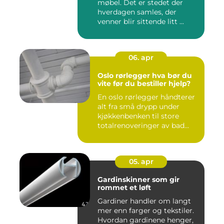
møbel. Det er stedet der
hverdagen samles, der
venner blir sittende litt ...
06. apr
Oslo rørlegger hva bør du
vite før du bestiller hjelp?
En oslo rørlegger håndterer
alt fra små drypp under
kjøkkenbenken til store
totalrenoveringer av bad...
05. apr
Gardinskinner som gir
rommet et løft
Gardiner handler om langt
mer enn farger og tekstiler.
Hvordan gardinene henger,