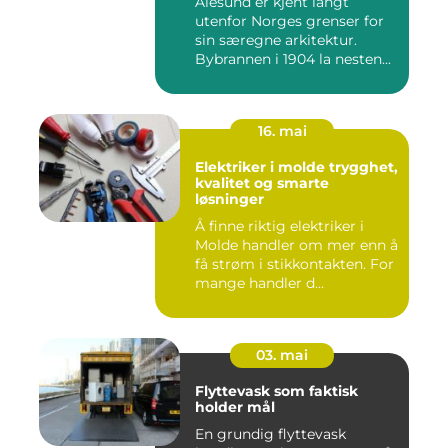
Ålesund er kjent langt
utenfor Norges grenser for
sin særegne arkitektur.
Bybrannen i 1904 la nesten...
16. mai
Elektriker i molde trygghet,
kvalitet og smarte
løsninger
Å finne riktig elektriker i
Molde handler om mer enn å
få strøm i stikkontakten. For
mange handler d...
03. mai
Flyttevask som faktisk
holder mål
En grundig flyttevask