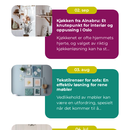
02. sep
Kjøkken fra Alnabru: Et
knutepunkt for interiør og
oppussing i Oslo
Kjøkkenet er ofte hjemmets
hjerte, og valget av riktig
kjøkkenløsning kan ha st...
03. aug
Tekstilrenser for sofa: En
effektiv løsning for rene
møbler
Vedlikehold av møbler kan
være en utfordring, spesielt
når det kommer til å...
04. jul