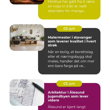
Minihus har gått fra å være
en nisje til å bli et reelt
alternativ for mange...
03. jun
Malermester i stavanger
som leverer kvalitet i hvert
strøk
Når en bolig, et borettslag
eller et næringsbygg skal
males, handler det om mer
enn bare farge på ve...
03. jun
Arkitektur i Ålesund
jugendbyen som lever
videre
Ålesund er kjent langt