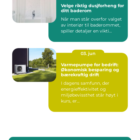
Velge riktig dusjforheng for
ditt baderom
Når man står overfor valget
av interiør til baderommet,
spiller detaljer en vikti...
03. jun
Varmepumpe for bedrift:
Økonomisk besparing og
bærekraftig drift
I dagens samfunn, der
energieffektivitet og
miljøbevissthet står høyt i
kurs, er...