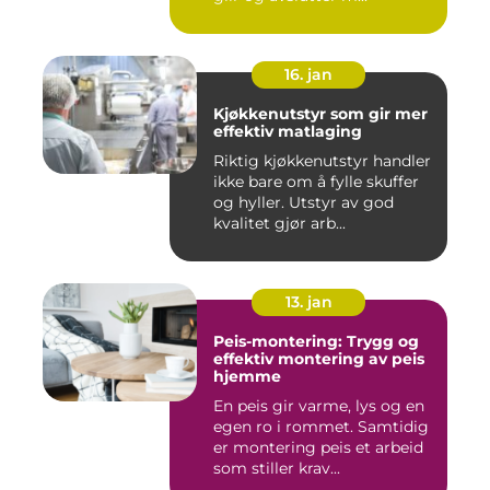
16. jan
Kjøkkenutstyr som gir mer
effektiv matlaging
Riktig kjøkkenutstyr handler
ikke bare om å fylle skuffer
og hyller. Utstyr av god
kvalitet gjør arb...
13. jan
Peis-montering: Trygg og
effektiv montering av peis
hjemme
En peis gir varme, lys og en
egen ro i rommet. Samtidig
er montering peis et arbeid
som stiller krav...