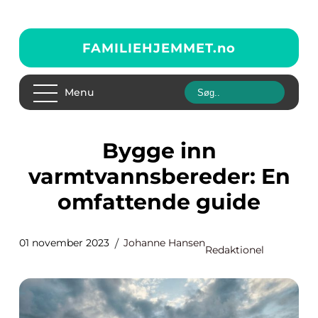
FAMILIEHJEMMET.
no
Menu
Bygge inn
varmtvannsbereder: En
omfattende guide
01 november 2023
Johanne Hansen
Redaktionel