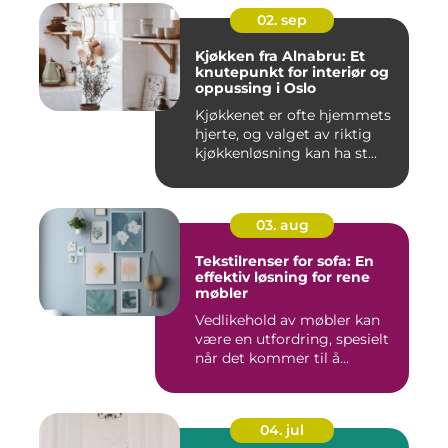
02. sep
Kjøkken fra Alnabru: Et
knutepunkt for interiør og
oppussing i Oslo
Kjøkkenet er ofte hjemmets
hjerte, og valget av riktig
kjøkkenløsning kan ha st...
03. aug
Tekstilrenser for sofa: En
effektiv løsning for rene
møbler
Vedlikehold av møbler kan
være en utfordring, spesielt
når det kommer til å...
04. jul