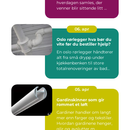
hverdagen samles, der
venner blir sittende litt ...
06. apr
Oslo rørlegger hva bør du
vite før du bestiller hjelp?
En oslo rørlegger håndterer
alt fra små drypp under
kjøkkenbenken til store
totalrenoveringer av bad...
05. apr
Gardinskinner som gir
rommet et løft
Gardiner handler om langt
mer enn farger og tekstiler.
Hvordan gardinene henger,
glir og avslutter m...