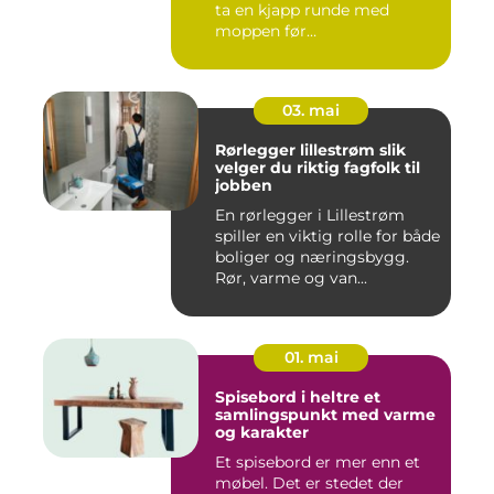
ta en kjapp runde med
moppen før
nøkkeloverlevering...
03. mai
Rørlegger lillestrøm slik
velger du riktig fagfolk til
jobben
En rørlegger i Lillestrøm
spiller en viktig rolle for både
boliger og næringsbygg.
Rør, varme og van...
01. mai
Spisebord i heltre et
samlingspunkt med varme
og karakter
Et spisebord er mer enn et
møbel. Det er stedet der