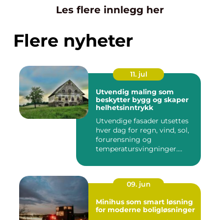
Les flere innlegg her
Flere nyheter
11. jul
Utvendig maling som
beskytter bygg og skaper
helhetsinntrykk
Utvendige fasader utsettes
hver dag for regn, vind, sol,
forurensning og
temperatursvingninger.
Over...
09. jun
Minihus som smart løsning
for moderne boligløsninger