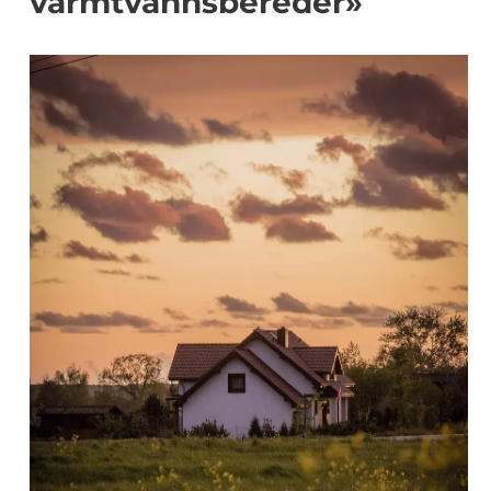
varmtvannsbereder»