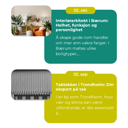
02. okt
Interiørarkitekt i Bærum:
Helhet, funksjon og
personlighet
Å skape gode rom handler
om mer enn vakre farger. I
Bærum møtes ulike
boligtyper,...
02. sep
Taktekker i Trondheim: Din
ekspert på tak
I en by som Trondheim, hvor
vær og klima kan være
utfordrende, er det essensielt
å...