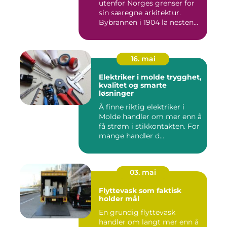
utenfor Norges grenser for
sin særegne arkitektur.
Bybrannen i 1904 la nesten...
16. mai
Elektriker i molde trygghet,
kvalitet og smarte
løsninger
Å finne riktig elektriker i
Molde handler om mer enn å
få strøm i stikkontakten. For
mange handler d...
03. mai
Flyttevask som faktisk
holder mål
En grundig flyttevask
handler om langt mer enn å