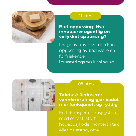
11. des
Bad-oppussing: Hva
innebærer egentlig en
vellykket oppussing?
I dagens travle verden kan
oppussing av bad være en
forfriskende
investeringsbeslutning som
ik...
09. des
Takdusj: Reduserer
vannforbruk og gjør badet
mer funksjonelt og ryddig
En takdusj er et dusjsystem
med et fast, stort
hodedusjhode montert i tak
eller på stang, ofte...