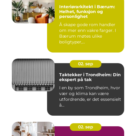
Interiørarkitekt i Bærum:
Helhet, funksjon og
personlighet
Å skape gode rom handler
om mer enn vakre farger. I
Bærum møtes ulike
boligtyper,...
02. sep
Taktekker i Trondheim: Din
ekspert på tak
I en by som Trondheim, hvor
vær og klima kan være
utfordrende, er det essensielt
å...
02. sep