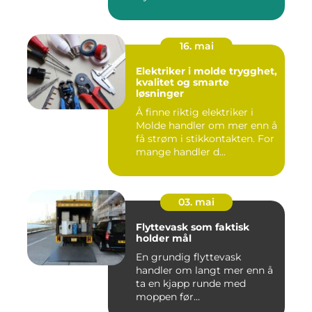
16. mai
Elektriker i molde trygghet,
kvalitet og smarte
løsninger
Å finne riktig elektriker i
Molde handler om mer enn å
få strøm i stikkontakten. For
mange handler d...
03. mai
Flyttevask som faktisk
holder mål
En grundig flyttevask
handler om langt mer enn å
ta en kjapp runde med
moppen før
nøkkeloverlevering...