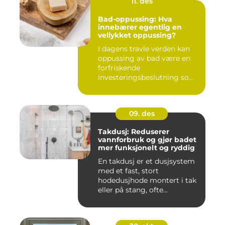
11. des
Bad-oppussing: Hva
innebærer egentlig en
vellykket oppussing?
I dagens travle verden kan
oppussing av bad være en
forfriskende
investeringsbeslutning som
ik...
09. des
Takdusj: Reduserer
vannforbruk og gjør badet
mer funksjonelt og ryddig
En takdusj er et dusjsystem
med et fast, stort
hodedusjhode montert i tak
eller på stang, ofte...