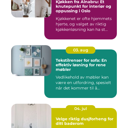
Kjøkken fra Alnabru: Et
knutepunkt for interiør og
oppussing i Oslo
Kjøkkenet er ofte hjemmets
hjerte, og valget av riktig
kjøkkenløsning kan ha st...
03. aug
Tekstilrenser for sofa: En
effektiv løsning for rene
møbler
Vedlikehold av møbler kan
være en utfordring, spesielt
når det kommer til å...
04. jul
Velge riktig dusjforheng for
ditt baderom