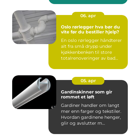
06. apr
Oslo rørlegger hva bør du
vite før du bestiller hjelp?
En oslo rørlegger håndterer
alt fra små drypp under
kjøkkenbenken til store
totalrenoveringer av bad...
05. apr
Gardinskinner som gir
rommet et løft
Gardiner handler om langt
mer enn farger og tekstiler.
Hvordan gardinene henger,
glir og avslutter m...