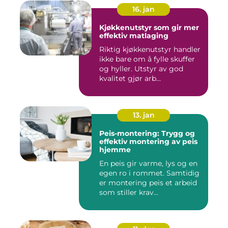
16. jan
Kjøkkenutstyr som gir mer
effektiv matlaging
Riktig kjøkkenutstyr handler
ikke bare om å fylle skuffer
og hyller. Utstyr av god
kvalitet gjør arb...
13. jan
Peis-montering: Trygg og
effektiv montering av peis
hjemme
En peis gir varme, lys og en
egen ro i rommet. Samtidig
er montering peis et arbeid
som stiller krav...