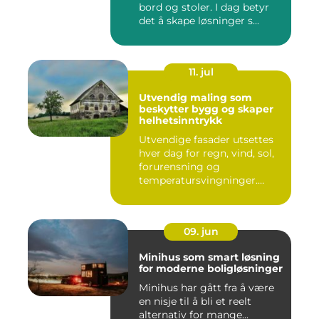
bord og stoler. I dag betyr
det å skape løsninger s...
11. jul
Utvendig maling som
beskytter bygg og skaper
helhetsinntrykk
Utvendige fasader utsettes
hver dag for regn, vind, sol,
forurensning og
temperatursvingninger.
Over...
09. jun
Minihus som smart løsning
for moderne boligløsninger
Minihus har gått fra å være
en nisje til å bli et reelt
alternativ for mange...