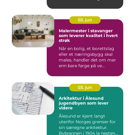
03. jun
Malermester i stavanger
som leverer kvalitet i hvert
strøk
Når en bolig, et borettslag
eller et næringsbygg skal
males, handler det om mer
enn bare farge på ve...
03. jun
Arkitektur i Ålesund
jugendbyen som lever
videre
Ålesund er kjent langt
utenfor Norges grenser for
sin særegne arkitektur.
Bybrannen i 1904 la nesten...