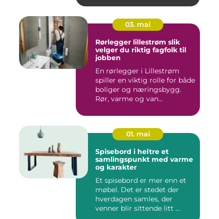
03. mai
Rørlegger lillestrøm slik
velger du riktig fagfolk til
jobben
En rørlegger i Lillestrøm
spiller en viktig rolle for både
boliger og næringsbygg.
Rør, varme og van...
01. mai
Spisebord i heltre et
samlingspunkt med varme
og karakter
Et spisebord er mer enn et
møbel. Det er stedet der
hverdagen samles, der
venner blir sittende litt ...