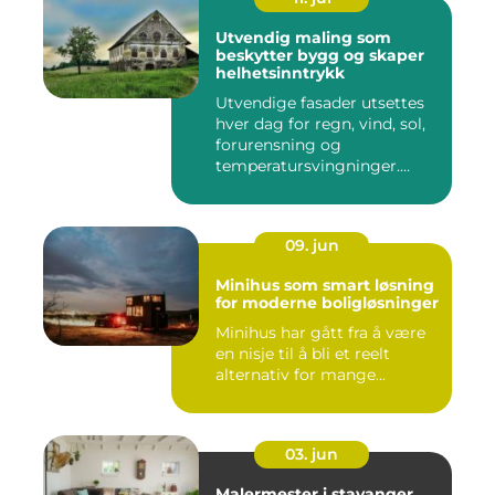
Utvendig maling som
beskytter bygg og skaper
helhetsinntrykk
Utvendige fasader utsettes
hver dag for regn, vind, sol,
forurensning og
temperatursvingninger.
Over...
09. jun
Minihus som smart løsning
for moderne boligløsninger
Minihus har gått fra å være
en nisje til å bli et reelt
alternativ for mange...
03. jun
Malermester i stavanger