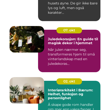
husets øyne. De gir ikke bare
lys og luft, men også
karakter...
07. okt
Juledekorasjon: En guide til
magisk dekor i hjemmet
Når julen nærmer seg,
transformeres hjem til små
vinterlandskap med en
juledekoras...
02. okt
Interiørarkitekt i Bærum:
Helhet, funksjon og
personlighet
Å skape gode rom handler
om mer enn vakre farger. I