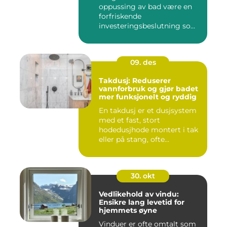
oppussing av bad være en
forfriskende
investeringsbeslutning som
ik...
09. des
Takdusj: Reduserer
vannforbruk og gjør badet
mer funksjonelt og ryddig
En takdusj er et dusjsystem
med et fast, stort
hodedusjhode montert i tak
eller på stang, ofte...
30. okt
Vedlikehold av vindu:
Ensikre lang levetid for
hjemmets øyne
Vinduer er ofte omtalt som