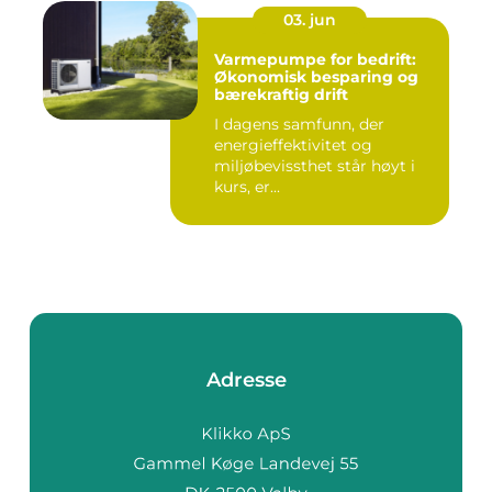
03. jun
Varmepumpe for bedrift:
Økonomisk besparing og
bærekraftig drift
I dagens samfunn, der
energieffektivitet og
miljøbevissthet står høyt i
kurs, er...
Adresse