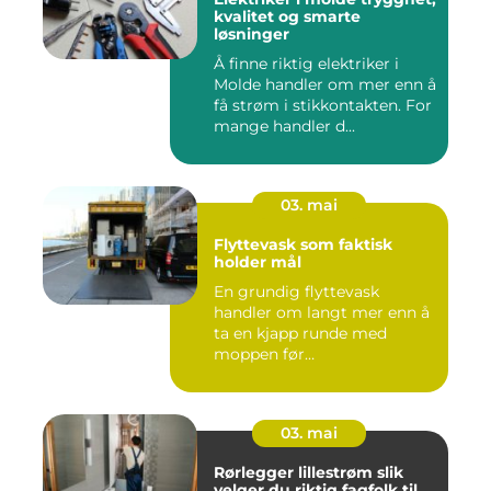
kvalitet og smarte
løsninger
Å finne riktig elektriker i
Molde handler om mer enn å
få strøm i stikkontakten. For
mange handler d...
03. mai
Flyttevask som faktisk
holder mål
En grundig flyttevask
handler om langt mer enn å
ta en kjapp runde med
moppen før
nøkkeloverlevering...
03. mai
Rørlegger lillestrøm slik
velger du riktig fagfolk til