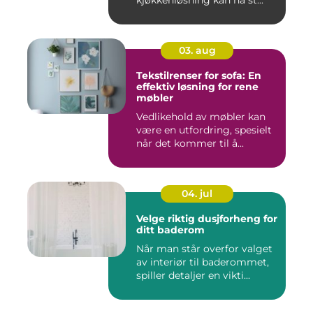
kjøkkenløsning kan ha st...
03. aug
Tekstilrenser for sofa: En
effektiv løsning for rene
møbler
Vedlikehold av møbler kan
være en utfordring, spesielt
når det kommer til å...
04. jul
Velge riktig dusjforheng for
ditt baderom
Når man står overfor valget
av interiør til baderommet,
spiller detaljer en vikti...