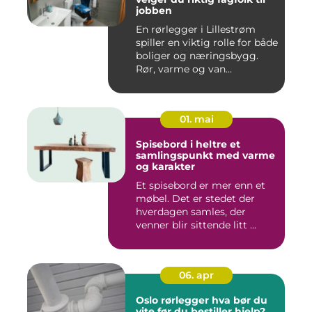
jobben
En rørlegger i Lillestrøm
spiller en viktig rolle for både
boliger og næringsbygg.
Rør, varme og van...
01. mai
Spisebord i heltre et
samlingspunkt med varme
og karakter
Et spisebord er mer enn et
møbel. Det er stedet der
hverdagen samles, der
venner blir sittende litt ...
06. apr
Oslo rørlegger hva bør du
vite før du bestiller hjelp?