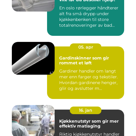
En oslo rørlegger håndterer
alt fra små drypp under
kjøkkenbenken til store
totalrenoveringer av bad...
05. apr
Gardinskinner som gir
rommet et løft
Gardiner handler om langt
mer enn farger og tekstiler.
Hvordan gardinene henger,
glir og avslutter m...
16. jan
Kjøkkenutstyr som gir mer
effektiv matlaging
Riktig kjøkkenutstyr handler