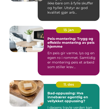
ikke bare om å fylle skuffer
og hyller. Utstyr av god
kvalitet gjør arb...
13. jan
Peis-montering: Trygg og
effektiv montering av peis
hjemme
En peis gir varme, lys og en
egen ro i rommet. Samtidig
er montering peis et arbeid
som stiller krav...
11. des
Bad-oppussing: Hva
innebærer egentlig en
vellykket oppussing?
I dagens travle verden kan