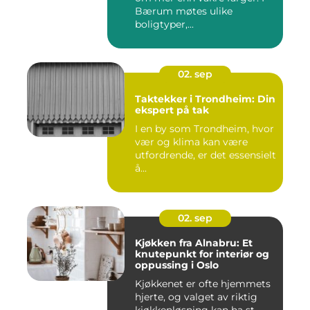
Bærum møtes ulike
boligtyper,...
02. sep
Taktekker i Trondheim: Din
ekspert på tak
I en by som Trondheim, hvor
vær og klima kan være
utfordrende, er det essensielt
å...
02. sep
Kjøkken fra Alnabru: Et
knutepunkt for interiør og
oppussing i Oslo
Kjøkkenet er ofte hjemmets
hjerte, og valget av riktig