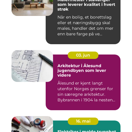
som leverer kvalitet i hvert
strøk
Når en bolig, et borettslag
eller et næringsbygg skal
males, handler det om mer
enn bare farge på ve...
03. jun
Arkitektur i Ålesund
jugendbyen som lever
videre
Ålesund er kjent langt
utenfor Norges grenser for
sin særegne arkitektur.
Bybrannen i 1904 la nesten...
16. mai
Elektriker i molde trygghet,